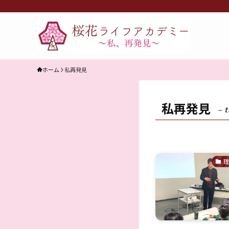
ホーム
私再発見
私再発見
– t